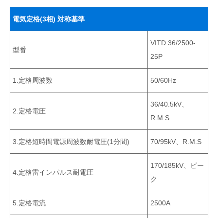
電気定格(3相) 対称基準
VITD 36/2500-
型番
25P
1.定格周波数
50/60Hz
36/40.5kV、
2.定格電圧
R.m.s
3.定格短時間電源周波数耐電圧(1分間)
70/95kV、r.m.s
170/185kV、ピー
4.定格雷インパルス耐電圧
ク
5.定格電流
2500A