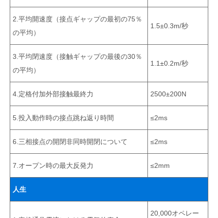
2.平均開速度（接点ギャップの最初の75％
1.5±0.3m/秒
の平均）
3.平均閉速度（接触ギャップの最後の30％
1.1±0.2m/秒
の平均）
4.定格付加外部接触最終力
2500±200N
5.投入動作時の接点跳ね返り時間
≤2ms
6.三相接点の開閉非同時開閉について
≤2ms
7.オープン時の最大反発力
≤2mm
人生
20,000オペレー