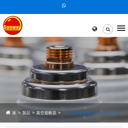
家
製品
真空遮断器
リング本体用真空インタラプタ