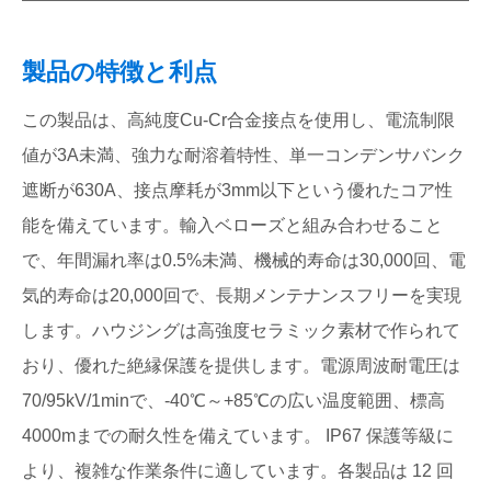
製品の特徴と利点
この製品は、高純度Cu-Cr合金接点を使用し、電流制限
値が3A未満、強力な耐溶着特性、単一コンデンサバンク
遮断が630A、接点摩耗が3mm以下という優れたコア性
能を備えています。輸入ベローズと組み合わせること
で、年間漏れ率は0.5%未満、機械的寿命は30,000回、電
気的寿命は20,000回で、長期メンテナンスフリーを実現
します。ハウジングは高強度セラミック素材で作られて
おり、優れた絶縁保護を提供します。電源周波耐電圧は
70/95kV/1minで、-40℃～+85℃の広い温度範囲、標高
4000mまでの耐久性を備えています。 IP67 保護等級に
より、複雑な作業条件に適しています。各製品は 12 回